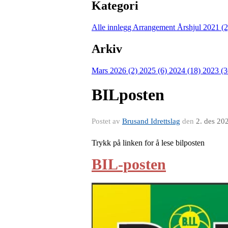
Kategori
Alle innlegg
Arrangement Årshjul 2021 (
Arkiv
Mars 2026 (2)
2025 (6)
2024 (18)
2023 (
BILposten
Postet av
Brusand Idrettslag
den
2. des 20
Trykk på linken for å lese bilposten
BIL-posten