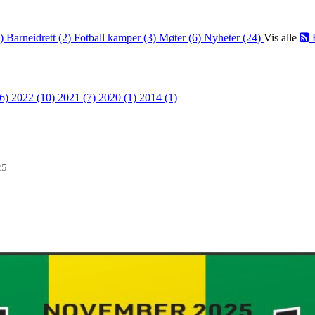
2)
Barneidrett (2)
Fotball kamper (3)
Møter (6)
Nyheter (24)
Vis alle
36)
2022 (10)
2021 (7)
2020 (1)
2014 (1)
25