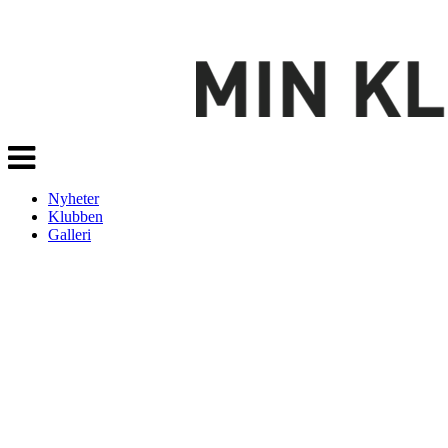
Veksle
navigasjon
Nyheter
Klubben
Galleri